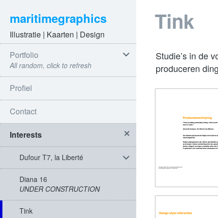
Tink
maritimegraphics
Illustratie | Kaarten | Design
expand
Portfolio
Studie’s in de v
child
All random, click to refresh
produceren ding
menu
Profiel
Contact
expand
Interests
child
menu
expand
Dufour T7, la Liberté
child
menu
Diana 16
UNDER CONSTRUCTION
Tink